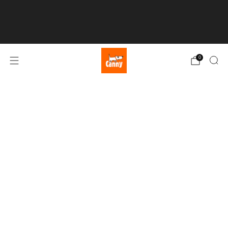
💥 BEZPŁATNA DOSTAWA przy zamówieniach powyżej
75 € 💥
Kliknij tutaj
0