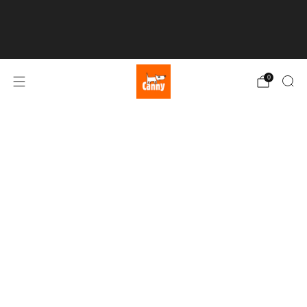
💥 BEZPŁATNA DOSTAWA przy zamówieniach powyżej
75 € 💥
Kliknij tutaj
0