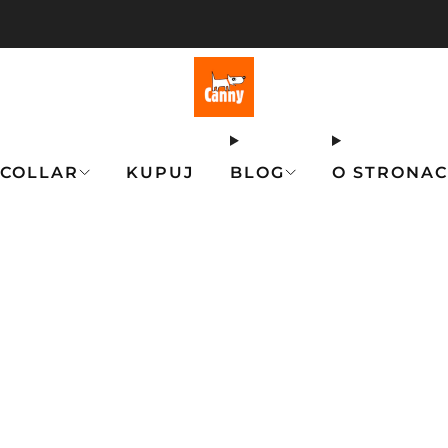
💥 BEZPŁATNA DOSTAWA przy zamówieniach powyżej 75
 COLLAR
KUPUJ
BLOG
O STRONA