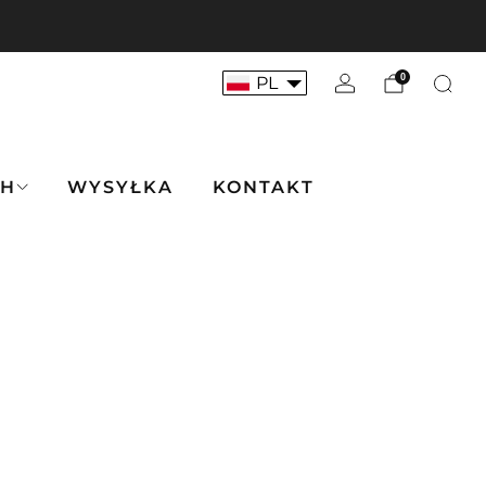
 € 💥
Kliknij tutaj
💥 5-metrowa smycz z funkcją śledzenia te
0
PL
CH
WYSYŁKA
KONTAKT