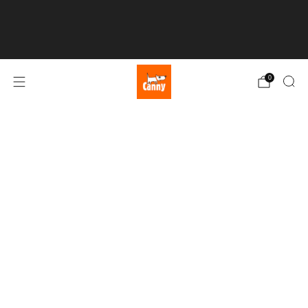
💥 BEZPŁATNA DOSTAWA przy zamówieniach powyżej
75 € 💥
Kliknij tutaj
0