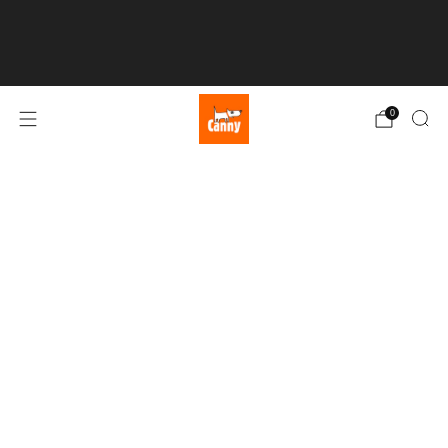
💥 LIVRAISON GRATUITE à partir de 75 € 💥
Cliquez ici
0