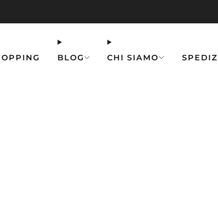
💥 SPEDIZIONE GRATUITA per ordini superiori a 75 €
HOPPING
BLOG
CHI SIAMO
SPEDIZ