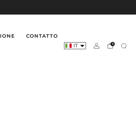
 💥
Clicca qui
💥 Lunghine da addestramento 5 metri ora 
IONE
CONTATTO
0
IT