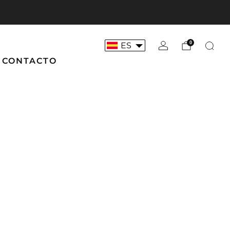
 aquí
💥 ¡Correa larga de adiestramiento 5m a 
0
ES
CONTACTO