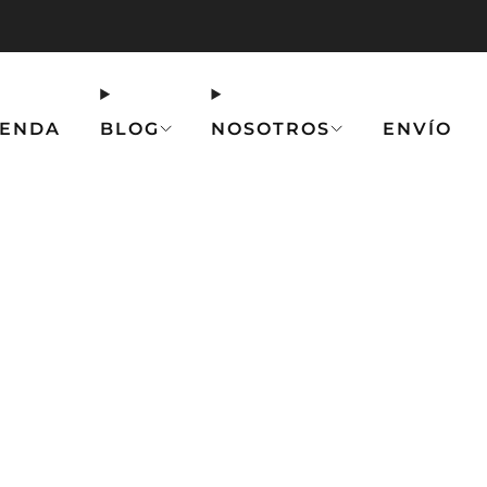
💥 ENVÍO GRATIS a partir de 75 € 💥
Haz clic
IENDA
BLOG
NOSOTROS
ENVÍO