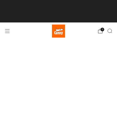
💥 DOPRAVA ZDARMA při nákupu nad 75 € 💥
Klikněte zde
0