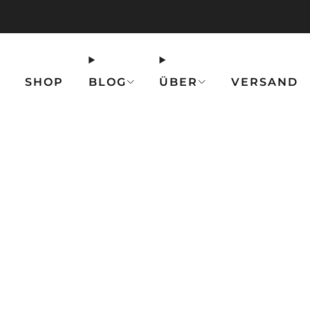
💥 20 % Rabatt auf Halsband + Leine 💥
Hier 
SHOP
BLOG
ÜBER
VERSAND