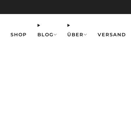
💥 20 % Rabatt auf Halsband + Leine 💥
Hier 
SHOP
BLOG
ÜBER
VERSAND